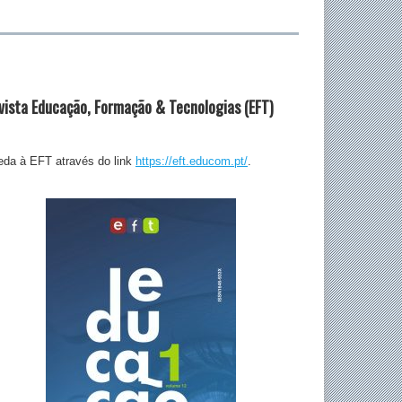
vista Educação, Formação & Tecnologias (EFT)
da à EFT através do link
https://eft.educom.pt/
.