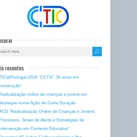
ocurar
is recentes
TIC@Portugal 2026 “CCTIC: 30 anos em
construção”
Radicalização online de crianças e jovens em
destaque numa Ação de Curta Duração
ACD “Radicalização Online de Crianças e Jovens:
Processos, Sinais de Alerta e Estratégias de
Intervenção em Contexto Educativo”