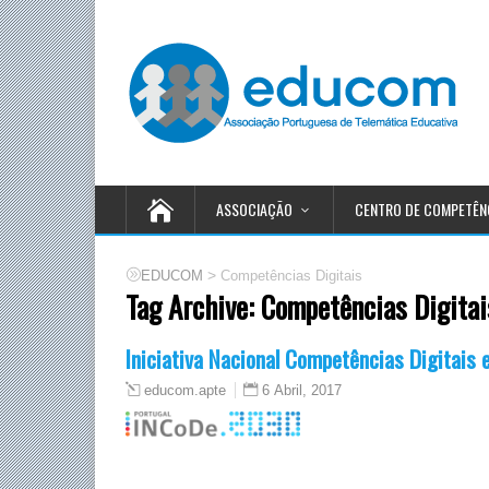
ASSOCIAÇÃO
CENTRO DE COMPETÊN
>
EDUCOM
Competências Digitais
Tag Archive:
Competências Digitai
Iniciativa Nacional Competências Digitais
6 Abril, 2017
educom.apte