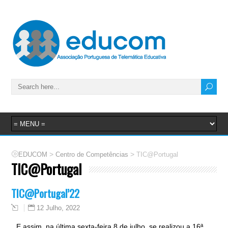
>
>
EDUCOM
Centro de Competências
TIC@Portugal
TIC@Portugal
TIC@Portugal’22
12 Julho, 2022
E assim, na última sexta-feira 8 de julho, se realizou a 16ª