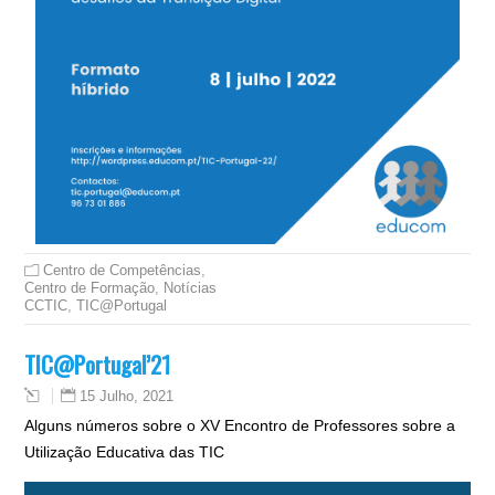
Centro de Competências
,
Centro de Formação
,
Notícias
CCTIC
,
TIC@Portugal
TIC@Portugal’21
15 Julho, 2021
Alguns números sobre o XV Encontro de Professores sobre a
Utilização Educativa das TIC