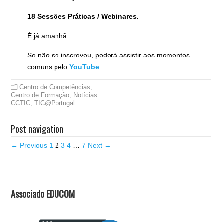
18 Sessões Práticas / Webinares.
É já amanhã.
Se não se inscreveu, poderá assistir aos momentos
comuns pelo
YouTube
.
Centro de Competências
,
Centro de Formação
,
Notícias
CCTIC
,
TIC@Portugal
Post navigation
← Previous
1
2
3
4
…
7
Next →
Associado EDUCOM