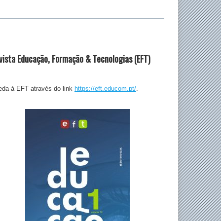
vista Educação, Formação & Tecnologias (EFT)
da à EFT através do link
https://eft.educom.pt/
.