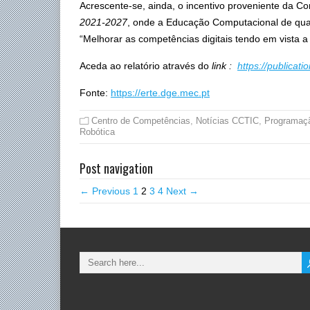
Acrescente-se, ainda, o incentivo proveniente da C
2021-2027
, onde a Educação Computacional de qua
“Melhorar as competências digitais tendo em vista a
Aceda ao relatório através do
link :
https://publicat
Fonte:
https://erte.dge.mec.pt
Centro de Competências
,
Notícias CCTIC
,
Programaç
Robótica
Post navigation
← Previous
1
2
3
4
Next →