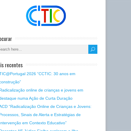
ocurar
is recentes
TIC@Portugal 2026 “CCTIC: 30 anos em
construção”
Radicalização online de crianças e jovens em
destaque numa Ação de Curta Duração
ACD “Radicalização Online de Crianças e Jovens:
Processos, Sinais de Alerta e Estratégias de
Intervenção em Contexto Educativo”