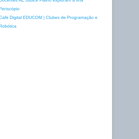
Docentes AE Júdice Fialho exploram a Ilha
Periscópio
Café Digital EDUCOM | Clubes de Programação e
Robótica