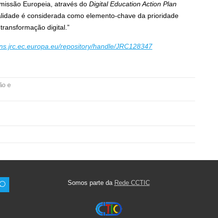
omissão Europeia, através do
Digital Education Action Plan
lidade é considerada como elemento-chave da prioridade
 transformação digital.”
ions.jrc.ec.europa.eu/repository/handle/JRC128347
ão e
Somos parte da
Rede CCTIC