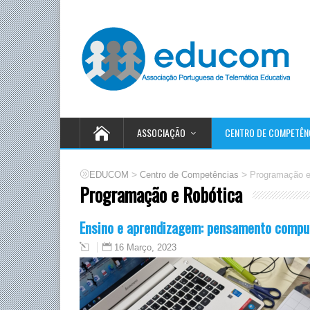
ASSOCIAÇÃO
CENTRO DE COMPETÊN
>
>
EDUCOM
Centro de Competências
Programação e
Programação e Robótica
Ensino e aprendizagem: pensamento comput
16 Março, 2023