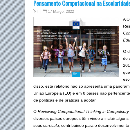
Pensamento Computacional na Escolaridade
17 Março, 2022
A C
Res
Com
Edu
O d
do 
201
que
esc
disso, este relatório não só apresenta uma panorâ
União Europeia (EU) e em 8 países não pertencente
de políticas e de práticas a adotar.
O
Reviewing Computational Thinking in Compulsory
diversos países europeus têm vindo a incluir algun
seus
curricula
, contribuindo para o desenvolvimen