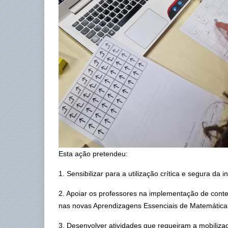
Esta ação pretendeu:
1. Sensibilizar para a utilização crítica e segura da i
2. Apoiar os professores na implementação de conte
nas novas Aprendizagens Essenciais de Matemática
3. Desenvolver atividades que requeiram a mobili