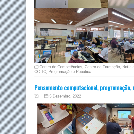
Centro de Competências
,
Centro de Formação
,
Notíci
CCTIC
,
Programação e Robótica
Pensamento computacional, programação, 
5 Dezembro, 2022