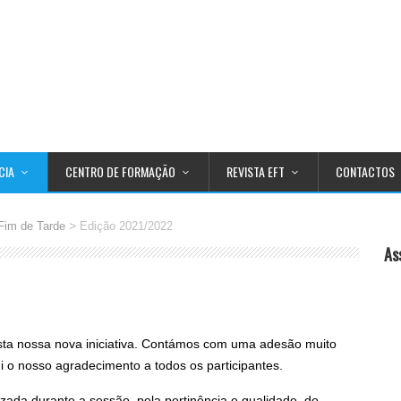
CIA
CENTRO DE FORMAÇÃO
REVISTA EFT
CONTACTOS
>
Fim de Tarde
Edição 2021/2022
As
sta nossa nova iniciativa. Contámos com uma adesão muito
ui o nosso agradecimento a todos os participantes.
izada durante a sessão, pela pertinência e qualidade, do