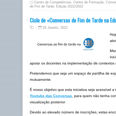
Centro de Competências
,
Centro de Formação
,
Conve
de Fim de Tarde
,
Edição 2021/2022
Ciclo de «Conversas de Fim de Tarde na E
26 Janeiro, 2022
Hoj
ati
Men
ini
apoiar os docentes na implementação de contextos 
Pretendemos que seja um espaço de partilha de exp
mutuamente.
É nosso objetivo que esta iniciativa seja acessível 
Youtube das Conversas
, para quem não tenha cons
visualização posterior.
Devido ao elevado número de inscrições, estas enco