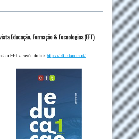
vista Educação, Formação & Tecnologias (EFT)
da à EFT através do link
https://eft.educom.pt/
.