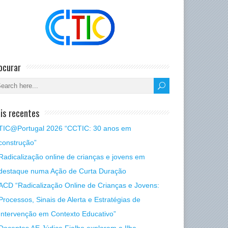
ocurar
is recentes
TIC@Portugal 2026 “CCTIC: 30 anos em
construção”
Radicalização online de crianças e jovens em
destaque numa Ação de Curta Duração
ACD “Radicalização Online de Crianças e Jovens:
Processos, Sinais de Alerta e Estratégias de
Intervenção em Contexto Educativo”