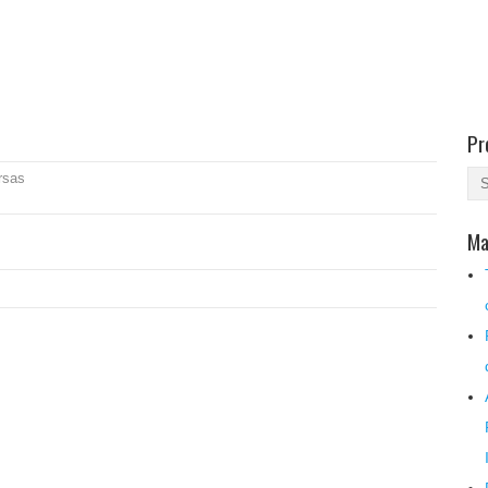
Pr
rsas
Ma