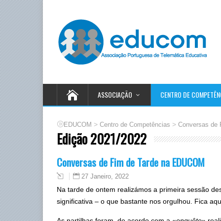
ASSOCIAÇÃO
CENTRO DE COMPETÊN
>
>
EDUCOM
Centro de Competências
Conversas de 
Edição 2021/2022
Conversas de Fim de Tarde na EDUCOM
27 Janeiro, 2022
Na tarde de ontem realizámos a primeira sessão de
significativa – o que bastante nos orgulhou. Fica aq
As partilhas foram, de acordo com a «
enquête
» real