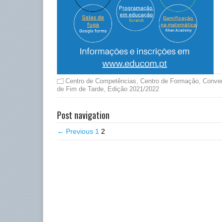
Centro de Competências
,
Centro de Formação
,
Conve
de Fim de Tarde
,
Edição 2021/2022
Post navigation
← Previous
1
2