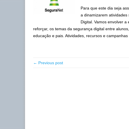
Para que este dia seja as
a dinamizarem atividades
Digital. Vamos envolver a 
reforçar, os temas da segurança digital entre aluno
educação e pais. Atividades, recursos e campanha
← Previous post