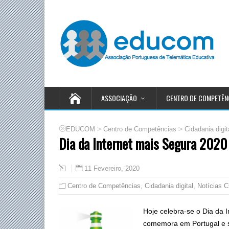
ASSOCIAÇÃO
CENTRO DE COMPETÊN
>
>
EDUCOM
Centro de Competências
Cidadania digit
Dia da Internet mais Segura 2020
11 Fevereiro, 2020
Centro de Competências
,
Cidadania digital
,
Notícias 
Hoje celebra-se o Dia da I
comemora em Portugal e se