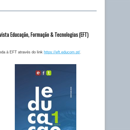
vista Educação, Formação & Tecnologias (EFT)
da à EFT através do link
https://eft.educom.pt/
.