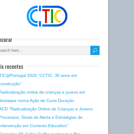
ocurar
is recentes
TIC@Portugal 2026 “CCTIC: 30 anos em
construção”
Radicalização online de crianças e jovens em
destaque numa Ação de Curta Duração
ACD “Radicalização Online de Crianças e Jovens:
Processos, Sinais de Alerta e Estratégias de
Intervenção em Contexto Educativo”