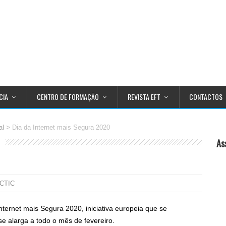
CIA
CENTRO DE FORMAÇÃO
REVISTA EFT
CONTACTOS
>
al
Dia da Internet mais Segura 2020
As
CCTIC
nternet mais Segura 2020, iniciativa europeia que se
 alarga a todo o mês de fevereiro.