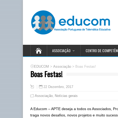
ASSOCIAÇÃO
CENTRO DE COMPETÊN
>
>
EDUCOM
Associação
Boas Festas!
Boas Festas!
22 Dezembro, 2017
Associação
,
Notícias gerais
A Educom – APTE deseja a todos os Associados, Pr
traga novos desafios, novos projetos e muito sucess