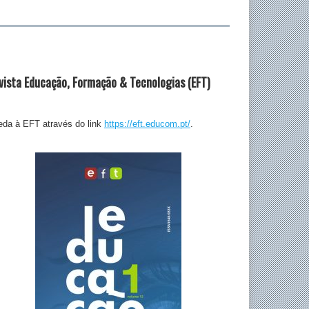
vista Educação, Formação & Tecnologias (EFT)
da à EFT através do link
https://eft.educom.pt/
.