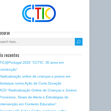
ocurar
is recentes
TIC@Portugal 2026 “CCTIC: 30 anos em
construção”
Radicalização online de crianças e jovens em
destaque numa Ação de Curta Duração
ACD “Radicalização Online de Crianças e Jovens:
Processos, Sinais de Alerta e Estratégias de
Intervenção em Contexto Educativo”