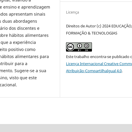
de ensino e aprendizagem
Licença
tados apresentam sinais
s duas abordagens
Direitos de Autor (c) 2024 EDUCAÇÃO
lário dos discentes e
FORMAÇÃO & TECNOLOGIAS
bre hábitos alimentares
 que a experiência
eito positivo como
hábitos alimentares para
Este trabalho encontra-se publicado 
tribuir para a
Licença Internacional Creative Comm
imento. Sugere-se a sua
Atribuição-CompartilhaIgual 4.0
.
ino, visto que este
acional.