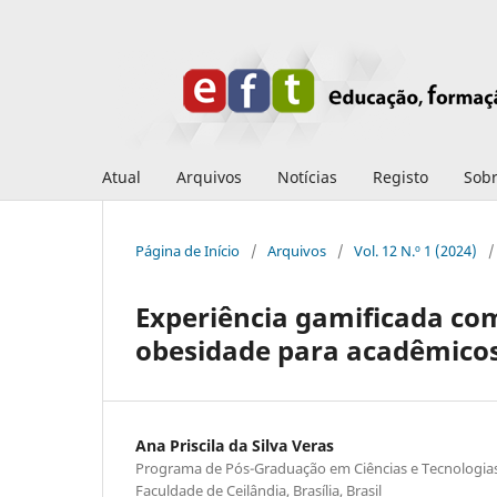
Atual
Arquivos
Notícias
Registo
Sob
Página de Início
/
Arquivos
/
Vol. 12 N.º 1 (2024)
/
Experiência gamificada com
obesidade para acadêmico
Ana Priscila da Silva Veras
Programa de Pós-Graduação em Ciências e Tecnologia
Faculdade de Ceilândia, Brasília, Brasil