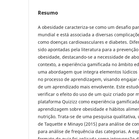
Resumo
A obesidade caracteriza-se como um desafio par
mundial e está associada a diversas complicaç
como doenças cardiovasculares e diabetes. Dife
sido apontadas pela literatura para a prevenção
obesidade, destacando-se a necessidade de abor
contexto, a experiência gamificada no âmbito e
uma abordagem que integra elementos lúdicos e 
no processo de aprendizagem, visando engajar 
de um aprendizado mais envolvente. Este estudo
verificar o efeito do uso de um quiz criado por 
plataforma Quizizz
como experiência gamificada
aprendizagem sobre obesidade e hábitos alimen
nutrição. Trata-se de uma pesquisa qualitativa, 
de Taquette e Minayo (2015) para análise de con
para análise de frequência das categorias. A e
formato de quiz foi aplicada como intervenção di