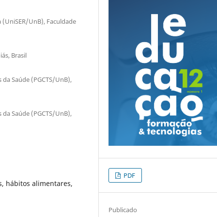
ia (UniSER/UnB), Faculdade
ás, Brasil
s da Saúde (PGCTS/UnB),
s da Saúde (PGCTS/UnB),
PDF
s, hábitos alimentares,
Publicado