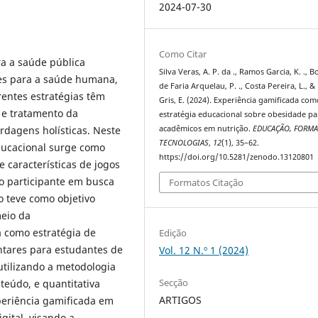
2024-07-30
Como Citar
a a saúde pública
Silva Veras, A. P. da ., Ramos Garcia, K. ., 
ões para a saúde humana,
de Faria Arquelau, P. ., Costa Pereira, L., &
rentes estratégias têm
Gris, E. (2024). Experiência gamificada com
 e tratamento da
estratégia educacional sobre obesidade pa
dagens holísticas. Neste
acadêmicos em nutrição.
EDUCAÇÃO, FORMA
TECNOLOGIAS
,
12
(1), 35–62.
ducacional surge como
https://doi.org/10.5281/zenodo.13120801
características de jogos
o participante em busca
Formatos Citação
 teve como objetivo
meio da
 como estratégia de
Edição
tares para estudantes de
Vol. 12 N.º 1 (2024)
utilizando a metodologia
Secção
teúdo, e quantitativa
ARTIGOS
xperiência gamificada em
gital, visando a