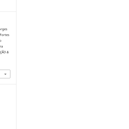
Borges
 Fortes
o
ra
ÇÃO &