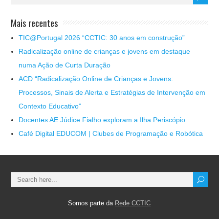
Mais recentes
TIC@Portugal 2026 “CCTIC: 30 anos em construção”
Radicalização online de crianças e jovens em destaque
numa Ação de Curta Duração
ACD “Radicalização Online de Crianças e Jovens:
Processos, Sinais de Alerta e Estratégias de Intervenção em
Contexto Educativo”
Docentes AE Júdice Fialho exploram a Ilha Periscópio
Café Digital EDUCOM | Clubes de Programação e Robótica
Somos parte da
Rede CCTIC