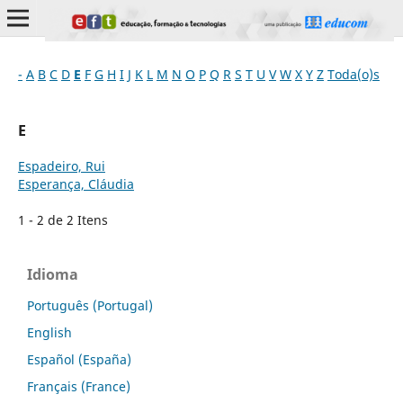
-
A
B
C
D
E
F
G
H
I
J
K
L
M
N
O
P
Q
R
S
T
U
V
W
X
Y
Z
Toda(o)s
E
Espadeiro, Rui
Esperança, Cláudia
1 - 2 de 2 Itens
Idioma
Português (Portugal)
English
Español (España)
Français (France)