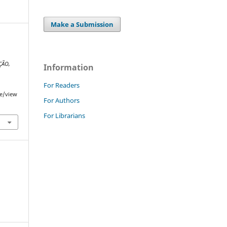
Make a Submission
ÇÃO,
Information
For Readers
le/view
For Authors
For Librarians