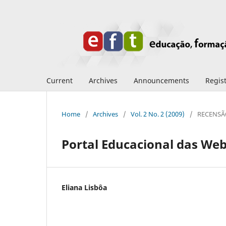
Current
Archives
Announcements
Regis
Home
/
Archives
/
Vol. 2 No. 2 (2009)
/
RECENSÃ
Portal Educacional das W
Eliana Lisbôa