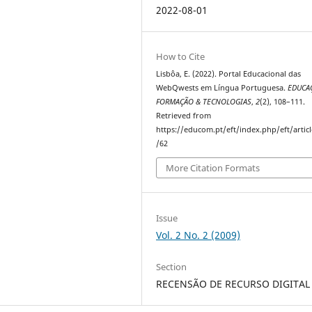
2022-08-01
How to Cite
Lisbôa, E. (2022). Portal Educacional das
WebQwests em Língua Portuguesa.
EDUCA
FORMAÇÃO & TECNOLOGIAS
,
2
(2), 108–111.
Retrieved from
https://educom.pt/eft/index.php/eft/artic
/62
More Citation Formats
Issue
Vol. 2 No. 2 (2009)
Section
RECENSÃO DE RECURSO DIGITAL