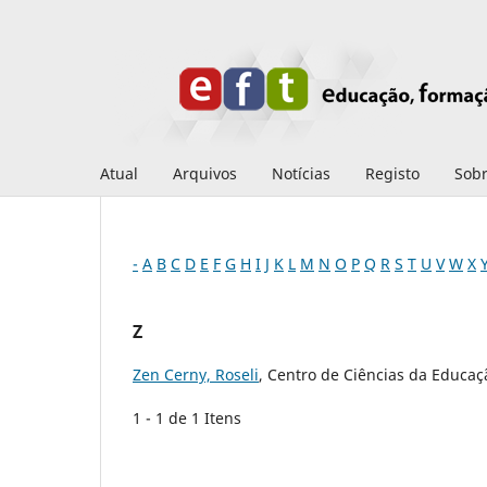
Atual
Arquivos
Notícias
Registo
Sob
-
A
B
C
D
E
F
G
H
I
J
K
L
M
N
O
P
Q
R
S
T
U
V
W
X
Z
Zen Cerny, Roseli
, Centro de Ciências da Educaç
1 - 1 de 1 Itens