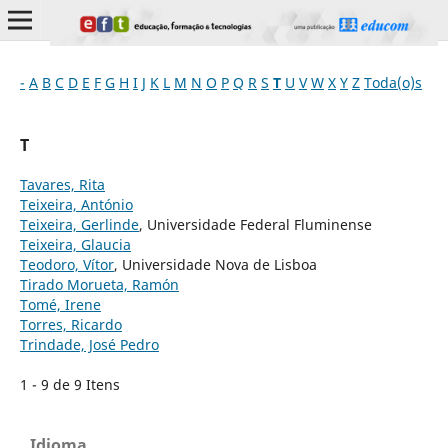
-
A
B
C
D
E
F
G
H
I
J
K
L
M
N
O
P
Q
R
S
T
U
V
W
X
Y
Z
Toda(o)s
T
Tavares, Rita
Teixeira, António
Teixeira, Gerlinde
, Universidade Federal Fluminense
Teixeira, Glaucia
Teodoro, Vítor
, Universidade Nova de Lisboa
Tirado Morueta, Ramón
Tomé, Irene
Torres, Ricardo
Trindade, José Pedro
1 - 9 de 9 Itens
Idioma