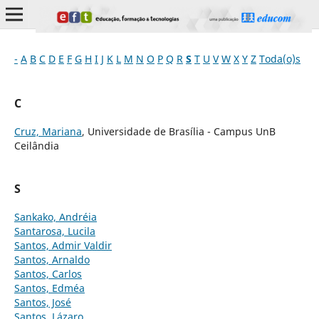
-
A
B
C
D
E
F
G
H
I
J
K
L
M
N
O
P
Q
R
S
T
U
V
W
X
Y
Z
Toda(o)s
C
Cruz, Mariana
, Universidade de Brasília - Campus UnB
Ceilândia
S
Sankako, Andréia
Santarosa, Lucila
Santos, Admir Valdir
Santos, Arnaldo
Santos, Carlos
Santos, Edméa
Santos, José
Santos, Lázaro