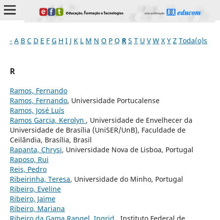
-
A
B
C
D
E
F
G
H
I
J
K
L
M
N
O
P
Q
R
S
T
U
V
W
X
Y
Z
Toda(o)s
R
Ramos, Fernando
Ramos, Fernando
, Universidade Portucalense
Ramos, José Luís
Ramos Garcia, Kerolyn
, Universidade de Envelhecer da
Universidade de Brasília (UniSER/UnB), Faculdade de
Ceilândia, Brasília, Brasil
Rapanta, Chrysi
, Universidade Nova de Lisboa, Portugal
Raposo, Rui
Reis, Pedro
Ribeirinha, Teresa
, Universidade do Minho, Portugal
Ribeiro, Eveline
Ribeiro, Jaime
Ribeiro, Mariana
Ribeiro da Gama Rangel, Ingrid
, Instituto Federal de