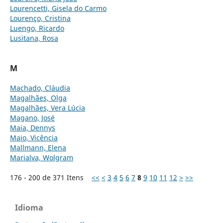
Lourencetti, Gisela do Carmo
Lourenço, Cristina
Luengo, Ricardo
Lusitana, Rosa
M
Machado, Cláudia
Magalhães, Olga
Magalhães, Vera Lúcia
Magano, José
Maia, Dennys
Maio, Vicência
Mallmann, Elena
Marialva, Wolgram
176 - 200 de 371 Itens
<<
<
3
4
5
6
7
8
9
10
11
12
>
>>
Idioma