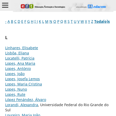
-
A
B
C
D
E
F
G
H
I
J
K
L
M
N
O
P
Q
R
S
T
U
V
W
X
Y
Z
Toda(o)s
L
Linhares, Elisabete
Lisbôa, Eliana
Locatelli, Patrícia
Lopes, Ana Maria
Lopes, António
Lopes, João
Lopes, Josefa Lemos
Lopes, Maria Cristina
Lopes, Nuno
Lopes, Rute
López Fenández, Álvaro
Lorandi, Alexandra
, Universidade Federal do Rio Grande do
Sul
Loureiro, Maria João