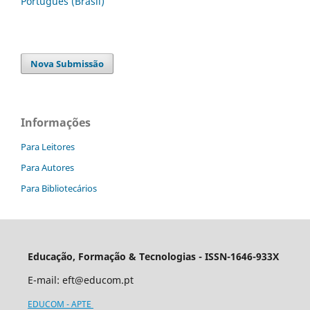
Português (Brasil)
Nova Submissão
Informações
Para Leitores
Para Autores
Para Bibliotecários
Educação, Formação & Tecnologias - ISSN-1646-933X
E-mail:
eft@educom.pt
EDUCOM - APTE