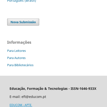
Português (Brasil)
Nova Submissão
Informações
Para Leitores
Para Autores
Para Bibliotecários
Educação, Formação & Tecnologias - ISSN-1646-933X
E-mail:
eft@educom.pt
EDUCOM - APTE