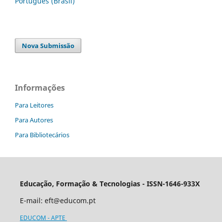
Português (Brasil)
Nova Submissão
Informações
Para Leitores
Para Autores
Para Bibliotecários
Educação, Formação & Tecnologias - ISSN-1646-933X
E-mail:
eft@educom.pt
EDUCOM - APTE