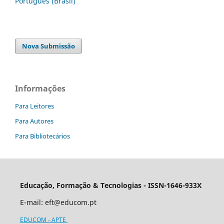
Português (Brasil)
Nova Submissão
Informações
Para Leitores
Para Autores
Para Bibliotecários
Educação, Formação & Tecnologias - ISSN-1646-933X
E-mail:
eft@educom.pt
EDUCOM - APTE