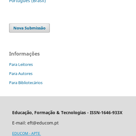
Português (Brasil)
Nova Submissão
Informações
Para Leitores
Para Autores
Para Bibliotecários
Educação, Formação & Tecnologias - ISSN-1646-933X
E-mail:
eft@educom.pt
EDUCOM - APTE