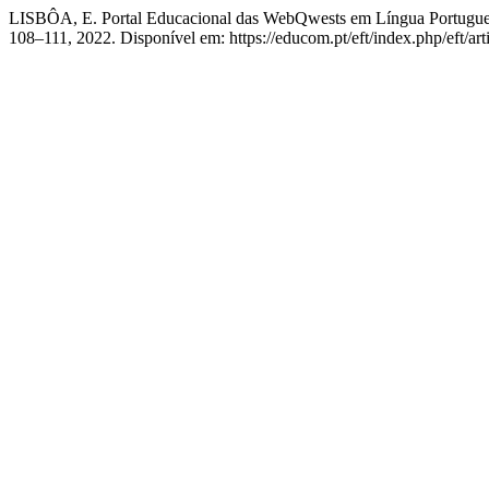
LISBÔA, E. Portal Educacional das WebQwests em Língua Portugu
108–111, 2022. Disponível em: https://educom.pt/eft/index.php/eft/ar