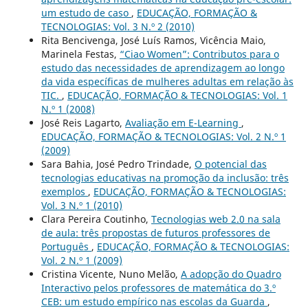
um estudo de caso
,
EDUCAÇÃO, FORMAÇÃO &
TECNOLOGIAS: Vol. 3 N.º 2 (2010)
Rita Bencivenga, José Luís Ramos, Vicência Maio,
Marinela Festas,
“Ciao Women”: Contributos para o
estudo das necessidades de aprendizagem ao longo
da vida específicas de mulheres adultas em relação às
TIC.
,
EDUCAÇÃO, FORMAÇÃO & TECNOLOGIAS: Vol. 1
N.º 1 (2008)
José Reis Lagarto,
Avaliação em E-Learning
,
EDUCAÇÃO, FORMAÇÃO & TECNOLOGIAS: Vol. 2 N.º 1
(2009)
Sara Bahia, José Pedro Trindade,
O potencial das
tecnologias educativas na promoção da inclusão: três
exemplos
,
EDUCAÇÃO, FORMAÇÃO & TECNOLOGIAS:
Vol. 3 N.º 1 (2010)
Clara Pereira Coutinho,
Tecnologias web 2.0 na sala
de aula: três propostas de futuros professores de
Português
,
EDUCAÇÃO, FORMAÇÃO & TECNOLOGIAS:
Vol. 2 N.º 1 (2009)
Cristina Vicente, Nuno Melão,
A adopção do Quadro
Interactivo pelos professores de matemática do 3.º
CEB: um estudo empírico nas escolas da Guarda
,