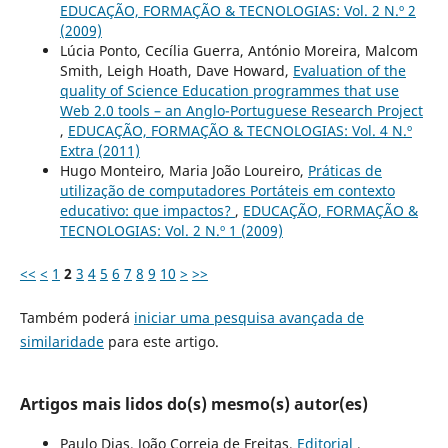
EDUCAÇÃO, FORMAÇÃO & TECNOLOGIAS: Vol. 2 N.º 2
(2009)
Lúcia Ponto, Cecília Guerra, António Moreira, Malcom
Smith, Leigh Hoath, Dave Howard,
Evaluation of the
quality of Science Education programmes that use
Web 2.0 tools – an Anglo-Portuguese Research Project
,
EDUCAÇÃO, FORMAÇÃO & TECNOLOGIAS: Vol. 4 N.º
Extra (2011)
Hugo Monteiro, Maria João Loureiro,
Práticas de
utilização de computadores Portáteis em contexto
educativo: que impactos?
,
EDUCAÇÃO, FORMAÇÃO &
TECNOLOGIAS: Vol. 2 N.º 1 (2009)
<<
<
1
2
3
4
5
6
7
8
9
10
>
>>
Também poderá
iniciar uma pesquisa avançada de
similaridade
para este artigo.
Artigos mais lidos do(s) mesmo(s) autor(es)
Paulo Dias, João Correia de Freitas,
Editorial
,