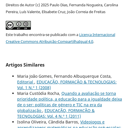
Direitos de Autor (c) 2025 Paulo Dias, Fernanda Nogueira, Carolina
Pereira, Luís Valente, Elisabete Cruz, João Correia de Freitas
Este trabalho encontra-se publicado com a
Licença Internacional
Creative Commons Atribuição-CompartilhaIgual 4.0
.
Artigos Similares
Maria João Gomes, Fernando Albuquerque Costa,
Editorial
,
EDUCAÇÃO, FORMAÇÃO & TECNOLOGIAS:
Vol. 1 N.º 1 (2008)
Maria Custódia Rocha,
Quando a avaliação se torna
prioridade política, a educação para a igualdade deixa
de o ser: políticas de género e TIC na era da
globalização
,
EDUCAÇÃO, FORMAÇÃO &
TECNOLOGIAS: Vol. 4 N.º 1 (2011)
Isolina Oliveira, Cândida Barros,
Videojogos e
aprendizagens matemáticas na educação pré-escolar: