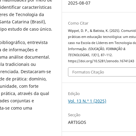
2025-08-07
identificar características
eres de Tecnologia da
nta Catarina (Brasil),
Como Citar
tipo estudo de caso único.
Wippel, D. P., & Batista, K. (2025). Comuni
práticas em educação tecnológica: um est
bliográfico, entrevista
caso na Escola de Líderes em Tecnologia d
ta de informações e
Informação.
EDUCAÇÃO, FORMAÇÃO &
TECNOLOGIAS
,
13
(1), 87–112.
uma análise documental.
https://doi.org/10.5281/zenodo.16741243
la tradicionais ou
erenciada. Destacaram-se
Formatos Citação
de de prática: domínio,
munidade, com forte
prática, através da qual
Edição
ades conjuntas e
Vol. 13 N.º 1 (2025)
enta-se como uma
Secção
ARTIGOS