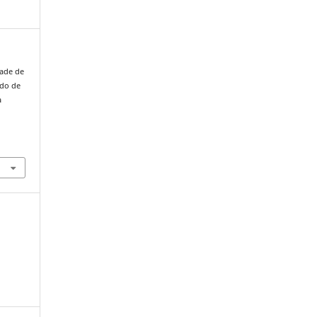
dade de
udo de
a