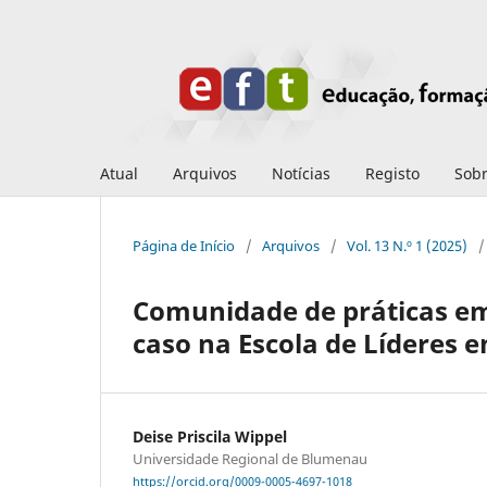
Atual
Arquivos
Notícias
Registo
Sob
Página de Início
/
Arquivos
/
Vol. 13 N.º 1 (2025)
/
Comunidade de práticas em
caso na Escola de Líderes 
Deise Priscila Wippel
Universidade Regional de Blumenau
https://orcid.org/0009-0005-4697-1018