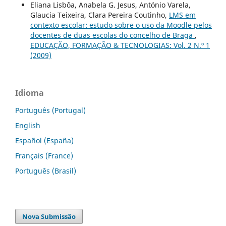
Eliana Lisbôa, Anabela G. Jesus, António Varela,
Glaucia Teixeira, Clara Pereira Coutinho,
LMS em
contexto escolar: estudo sobre o uso da Moodle pelos
docentes de duas escolas do concelho de Braga
,
EDUCAÇÃO, FORMAÇÃO & TECNOLOGIAS: Vol. 2 N.º 1
(2009)
Idioma
Português (Portugal)
English
Español (España)
Français (France)
Português (Brasil)
Nova Submissão