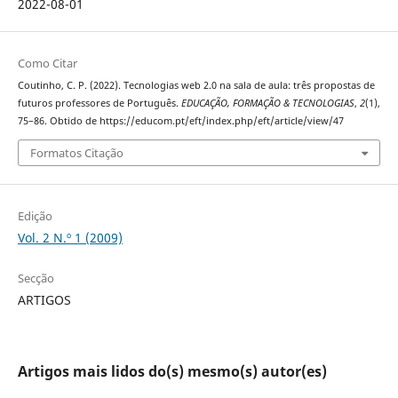
2022-08-01
Como Citar
Coutinho, C. P. (2022). Tecnologias web 2.0 na sala de aula: três propostas de
futuros professores de Português.
EDUCAÇÃO, FORMAÇÃO & TECNOLOGIAS
,
2
(1),
75–86. Obtido de https://educom.pt/eft/index.php/eft/article/view/47
Formatos Citação
Edição
Vol. 2 N.º 1 (2009)
Secção
ARTIGOS
Artigos mais lidos do(s) mesmo(s) autor(es)