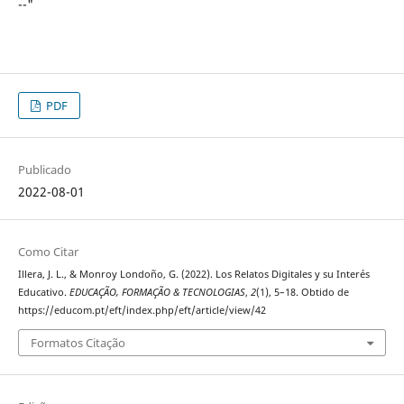
--"
PDF
Publicado
2022-08-01
Como Citar
Illera, J. L., & Monroy Londoño, G. (2022). Los Relatos Digitales y su Interés
Educativo.
EDUCAÇÃO, FORMAÇÃO & TECNOLOGIAS
,
2
(1), 5–18. Obtido de
https://educom.pt/eft/index.php/eft/article/view/42
Formatos Citação