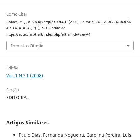
Como Citar
Gomes, M. J., & Albuquerque Costa, F. (2008). Editorial.
EDUCAÇÃO, FORMAÇÃO
& TECNOLOGIAS
,
1
(1), 2–3. Obtido de
https://educom.pt/eft/index.php/eft/article/view/4
Formatos Citação
Edição
Vol. 1 N.º 1 (2008)
Secção
EDITORIAL
Artigos Similares
Paulo Dias, Fernanda Nogueira, Carolina Pereira, Luís