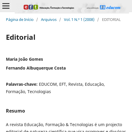
Página de Início
/
Arquivos
/
Vol. 1 N.º 1 (2008)
/
EDITORIAL
Editorial
Maria João Gomes
Fernando Albuquerque Costa
Palavras-chave:
EDUCOM, EFT, Revista, Educação,
Formação, Tecnologias
Resumo
A revista Educação, Formação & Tecnologias é um projecto
editorial de natureza científica que visa promover e divulgar