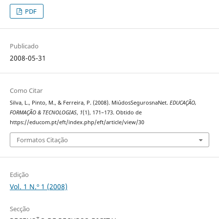
PDF
Publicado
2008-05-31
Como Citar
Silva, L., Pinto, M., & Ferreira, P. (2008). MiúdosSegurosnaNet.
EDUCAÇÃO,
FORMAÇÃO & TECNOLOGIAS
,
1
(1), 171–173. Obtido de
https://educom.pt/eft/index.php/eft/article/view/30
Formatos Citação
Edição
Vol. 1 N.º 1 (2008)
Secção