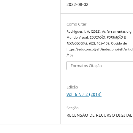
2022-08-02
Como Citar
Rodrigues, J. A. (2022). As ferramentas digi
Mundo Visual.
EDUCAÇÃO, FORMAÇÃO &
TECNOLOGIAS
,
6
(2), 105–109. Obtido de
https://educom.pt/eft/index.php/eft/artic
/158
Formatos Citação
Edição
Vol. 6 N.º 2 (2013)
Secção
RECENSÃO DE RECURSO DIGITAL