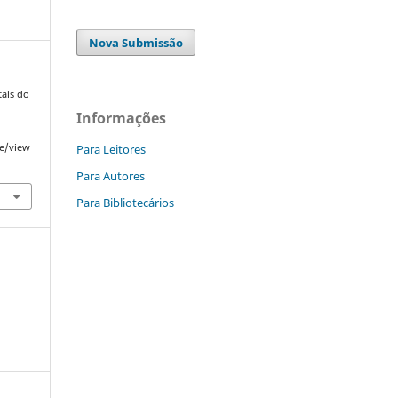
Nova Submissão
tais do
Informações
Para Leitores
le/view
Para Autores
Para Bibliotecários