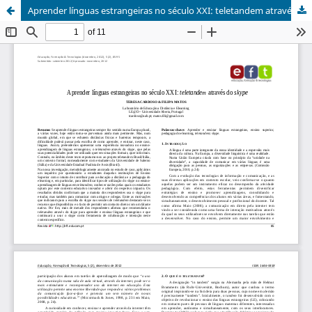
Aprender línguas estrangeiras no século XXI: teletandem através do skype